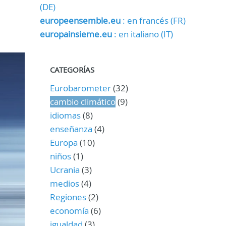
(DE)
europeensemble.eu
: en francés (FR)
europainsieme.eu
: en italiano (IT)
CATEGORÍAS
Eurobarometer
(32)
cambio climático
(9)
idiomas
(8)
enseñanza
(4)
Europa
(10)
niños
(1)
Ucrania
(3)
medios
(4)
Regiones
(2)
economía
(6)
igualdad
(3)