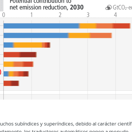
chos subíndices y superíndices, debido al carácter científ
iadamente, los traductores automáticos ponen a menudo