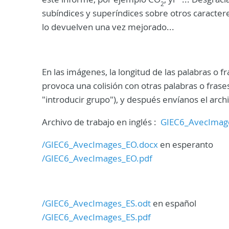
2
subíndices y superíndices sobre otros caractere
lo devuelven una vez mejorado...
En las imágenes, la longitud de las palabras o 
provoca una colisión con otras palabras o frase
"introducir grupo"), y después envíanos el arc
Archivo de trabajo en inglés :
GIEC6_AvecImag
/GIEC6_AvecImages_EO.docx
en esperanto
/GIEC6_AvecImages_EO.pdf
/GIEC6_AvecImages_ES.odt
en español
/GIEC6_AvecImages_ES.pdf