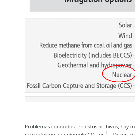
Problemas conocidos: en estos archivos, hay mu
-1
este informe, por ejemplo CO
, yr
... Desgrac