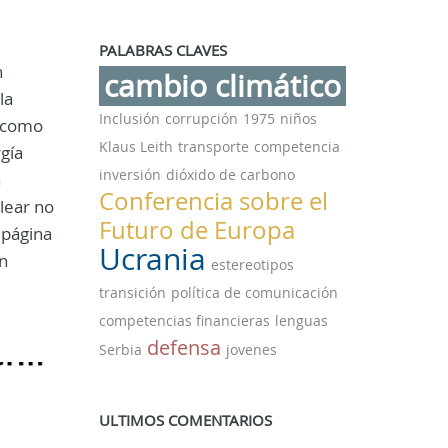
PALABRAS CLAVES
n
cambio climático
la
Inclusión
corrupción
1975
niños
r como
Klaus Leith
transporte
competencia
gía
inversión
dióxido de carbono
a
Conferencia sobre el
lear no
Futuro de Europa
 página
Ucrania
en
estereotipos
transición
política de comunicación
competencias financieras
lenguas
defensa
Serbia
jovenes
ULTIMOS COMENTARIOS