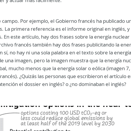
er y actuar más fácilmente.
e campo. Por ejemplo, el Gobierno francés ha publicado u
. La primera referencia es el informe original en inglés, y 
. En este artículo, hay dos frases sobre la energía nuclea
rchivo francés también hay dos frases publicitando la ener
sí, no hay ni una sola palabra en el texto sobre la energí
o de una imagen, pero la imagen muestra que la energía nuc
al, mucho menos que la energía solar o eólica (imagen 7,
francés). ¿Quizás las personas que escribieron el artículo 
atención el dossier en inglés? o ¿no dominaban el inglés?