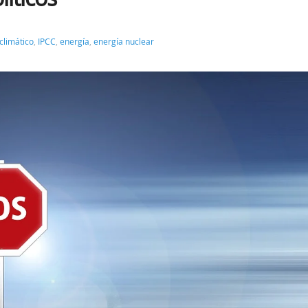
climático
,
IPCC
,
energía
,
energía nuclear