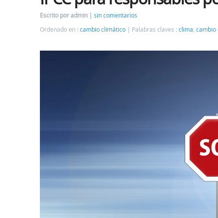
Escrito por admin
sin comentarios
Ordenado en :
cambio climático
Palabras claves :
clima
,
cambio 