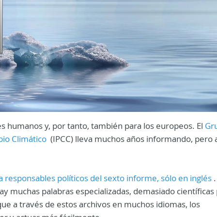
res humanos y, por tanto, también para los europeos. El
Gr
io Climático
(IPCC) lleva muchos años informando, pero a
responsables políticos del sexto informe, sólo en inglés
.
hay muchas palabras especializadas, demasiado científicas
e a través de estos archivos en muchos idiomas, los