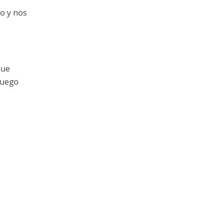
vo y nos
que
luego