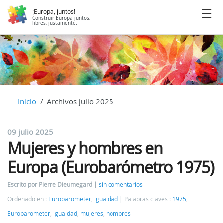
¡Europa, juntos!
Construir Europa juntos,
libres, justamente.
Inicio
Archivos julio 2025
09 julio 2025
Mujeres y hombres en
Europa (Eurobarómetro 1975)
Escrito por Pierre Dieumegard
sin comentarios
Ordenado en :
Eurobarometer
,
igualdad
Palabras claves :
1975
,
Eurobarometer
,
igualdad
,
mujeres
,
hombres