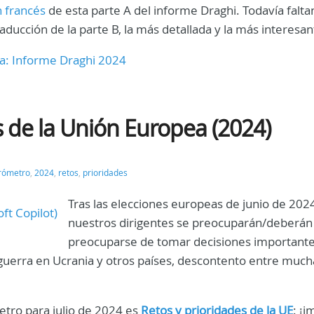
n francés
de esta parte A del informe Draghi. Todavía falta
aducción de la parte B, la más detallada y la más interesan
ea: Informe Draghi 2024
s de la Unión Europea (2024)
rómetro
,
2024
,
retos
,
prioridades
Tras las elecciones europeas de junio de 202
nuestros dirigentes se preocuparán/deberán
preocuparse de tomar decisiones importantes
 guerra en Ucrania y otros países, descontento entre much
etro para julio de 2024 es
Retos y prioridades de la UE
: ¡i