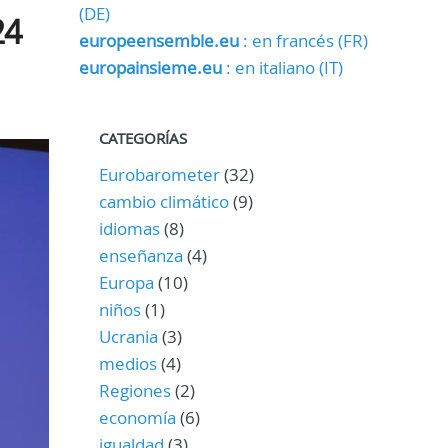
(DE)
24
europeensemble.eu
: en francés (FR)
europainsieme.eu
: en italiano (IT)
CATEGORÍAS
Eurobarometer
(32)
cambio climático
(9)
idiomas
(8)
enseñanza
(4)
Europa
(10)
niños
(1)
Ucrania
(3)
medios
(4)
Regiones
(2)
economía
(6)
igualdad
(3)