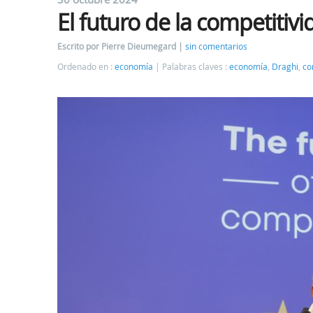
El futuro de la competiti
Escrito por Pierre Dieumegard
sin comentarios
Ordenado en :
economía
Palabras claves :
economía
,
Draghi
,
co