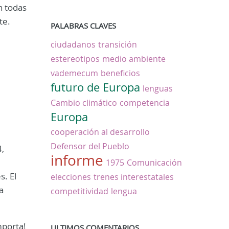
n todas
te.
PALABRAS CLAVES
ciudadanos
transición
estereotipos
medio ambiente
vademecum
beneficios
futuro de Europa
lenguas
Cambio climático
competencia
Europa
cooperación al desarrollo
Defensor del Pueblo
4,
informe
1975
Comunicación
. El
elecciones
trenes interestatales
a
competitividad
lengua
mporta!
ULTIMOS COMENTARIOS