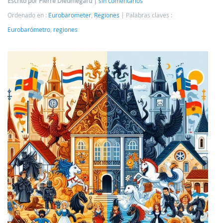
Escrito por Pierre Dieumegard
sin comentarios
Ordenado en :
Eurobarometer
,
Regiones
Palabras claves :
Eurobarómetro
,
regiones