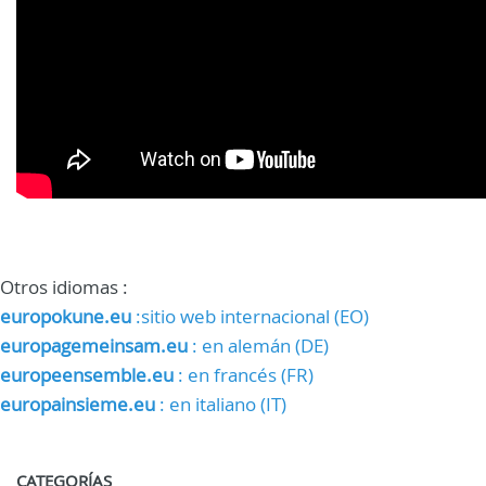
Otros idiomas :
europokune.eu
:sitio web internacional (EO)
europagemeinsam.eu
: en alemán (DE)
europeensemble.eu
: en francés (FR)
europainsieme.eu
: en italiano (IT)
CATEGORÍAS