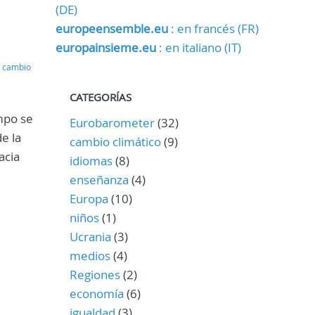
(DE)
europeensemble.eu
: en francés (FR)
europainsieme.eu
: en italiano (IT)
,
cambio
CATEGORÍAS
mpo se
Eurobarometer
(32)
e la
cambio climático
(9)
acia
idiomas
(8)
enseñanza
(4)
Europa
(10)
niños
(1)
Ucrania
(3)
medios
(4)
Regiones
(2)
economía
(6)
igualdad
(3)